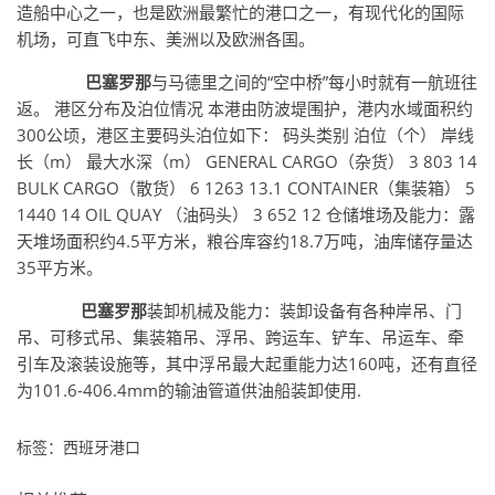
造船中心之一，也是欧洲最繁忙的港口之一，有现代化的国际
机场，可直飞中东、美洲以及欧洲各国。
巴塞罗那
与马德里之间的“空中桥”每小时就有一航班往
返。 港区分布及泊位情况 本港由防波堤围护，港内水域面积约
300公顷，港区主要码头泊位如下： 码头类别 泊位（个） 岸线
长（m） 最大水深（m） GENERAL CARGO（杂货） 3 803 14
BULK CARGO（散货） 6 1263 13.1 CONTAINER（集装箱） 5
1440 14 OIL QUAY （油码头） 3 652 12 仓储堆场及能力：露
天堆场面积约4.5平方米，粮谷库容约18.7万吨，油库储存量达
35平方米。
巴塞罗那
装卸机械及能力：装卸设备有各种岸吊、门
吊、可移式吊、集装箱吊、浮吊、跨运车、铲车、吊运车、牵
引车及滚装设施等，其中浮吊最大起重能力达160吨，还有直径
为101.6-406.4mm的输油管道供油船装卸使用.
标签：西班牙港口