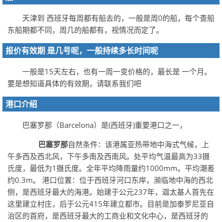
天津到 西班牙每周都有船去的，一般是周0的船，每个查船
东船期都不同，周几的船都有，视情况而定了。
报价有效期 是几号呢，一般持续多长时间呢
一般是15天左右，也有一周一变价格的，最长是 一个月。
要是想知道具体的有效期，请联系我们吧
港口介绍
巴塞罗那（Barcelona）是(西班牙)重要港口之一，
巴塞罗那
自然条件：该港属亚热带地中海式气候，上
午多西及西北风，下午多南及西南风。处平均气温最高为33摄
氏度，最低为1摄氏度。全年平均降雨量约1000mm。平均潮差
约0.3m。 港口位置：位于西班牙河口东岸，濒临地中海的西北
侧，是西班牙最大的海港。始建于公元237年，迦太基人首先在
这里建立村庄，后于公元415年建立都市。目前是加泰罗尼亚自
治区的首府，是西班牙最大的工商业和文化中心，是西班牙的