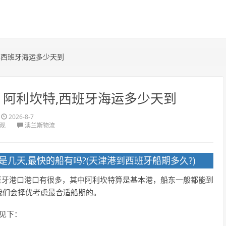
利坎特,西班牙海运多少天到
pain 阿利坎特,西班牙海运多少天到
2026-8-7
围观
澳兰斯物流
几天,最快的船有吗?(天津港到西班牙船期多久?)
到。西班牙港口港口有很多，其中阿利坎特算是基本港，船东一般都能到
我们会择优考虑最合适船期的。
见下：