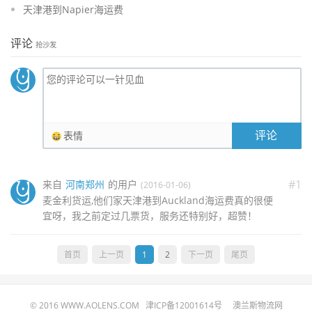
天津港到Napier海运费
评论
抢沙发
评论
表情
#1
来自
河南郑州
的用户
(2016-01-06)
麦金利货运,他们家天津港到Auckland海运费真的很便
宜呀，我之前定过几票货，服务还特别好，超赞！
首页
上一页
1
2
下一页
尾页
© 2016
WWW.AOLENS.COM
津ICP备12001614号
澳兰斯物流网