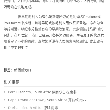
要港口，人口约为3000。
与达尼丁的市中心相比较，大部分的海运
活动均在该地完成。
据早期毛利人为查尔姆斯港所取的毛利译名Potakere或
Pou-takere来推断，该地早期或被毛利人用作祭祀圣地。
命名为查
尔姆斯港，以纪念苏格兰有名的早期政治家，宗教领袖托马斯·查尔
莫斯。
在19世纪，港口已经展开各种海运服务，为达尼丁的快速发
展奠定了不小的贡献。查尔姆斯港在人类探索南极洲的历史上占有
相当重要的地位。
标签：新西兰港口
相关推荐
Port Elizabeth, South Afric 伊丽莎白港,南非
Cape Town(CapeTown), South Africa 开普顿,南非
Durban, South Africa 德班,南非