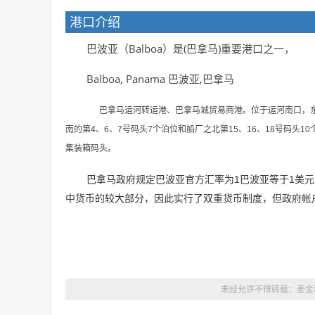
港口介绍
巴波亚（Balboa）是(巴拿马)重要港口之一，
Balboa, Panama 巴波亚,巴拿马
巴拿马运河转运港、巴拿马城贸易商港。位于运河南口，东距
南的第4、6、7号码头7个泊位和船厂之北第15、16、18号码头
集装箱码头。
巴拿马政府规定巴波亚官方汇率为1巴波亚等于1美元
中货币的较大部分，因此实行了双重货币制度，但政府帐
未经允许不得转载：麦金利国际