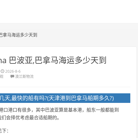
波亚,巴拿马海运多少天到
nama 巴波亚,巴拿马海运多少天到
2026-8-6
围观
澳兰斯物流
天,最快的船有吗?(天津港到巴拿马船期多久?)
拿马港口港口有很多，其中巴波亚算是基本港，船东一般都能到
我们会择优考虑最合适船期的。
见下：