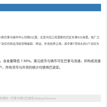
巴拿马城市中心仅隔3公里。北至河北口克里斯托巴区东港433海里。
船厂之
10个泊位均供远洋船货物装卸、转运、补充给养之用，其中第7号码头的3个泊位为
，含金量降低 7.89%。美元纸币与铸币可在巴拿马流通，并构成流通
户，所有货币与外贸的统计均使用巴波亚。
 » 巴拿马港口巴波亚,Balboa,Panama