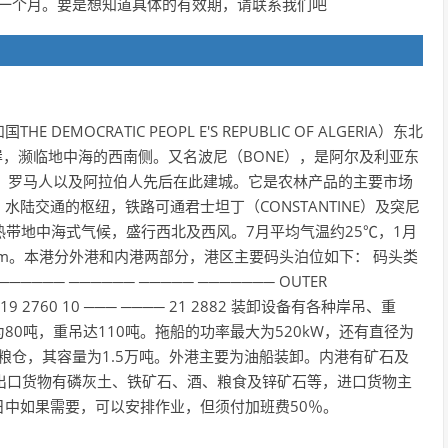
 一个月。要是想知道具体的有效期，请联系我们吧
，
OCRATIC PEOPL E'S REPUBLIC OF ALGERIA）东北
南岸，濒临地中海的西南侧。又名波尼（BONE），是阿尔及利亚东
、罗马人以及阿拉伯人先后在此建城。它是农林产品的主要市场
陆交通的枢纽，铁路可通君士坦丁（CONSTANTINE）及突尼
热带地中海式气候，盛行西北及西风。7月平均气温约25℃，1月
.3m。本港分外港和内港两部分，港区主要码头泊位如下： 码头类
─── ────── ───── ─────── OUTER
） 19 2760 10 ─── ──── 21 2882 装卸设备有各种岸吊、重
0吨，重吊达110吨。拖船的功率最大为520kW，还有直径为
筒粮仓，其容量为1.5万吨。外港主要为油船装卸。内港有矿石及
出口货物有磷灰土、铁矿石、酒、粮食及锌矿石等，进口货物主
中如果需要，可以安排作业，但须付加班费50％。