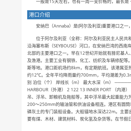
一般是15天左右，也有一周一变价格的，最长是
港口介绍
安纳巴（Annaba）是(阿尔及利亚)重要港口之一
位于阿尔及利亚（全称：阿尔及利亚民主人民共和国THE DEM
沿海塞布斯（SEYBOUSE）河口，在安纳巴湾的西
北部的主要港口之一。早在12世纪开始就有腓尼基人
及渔港。主要工业有钢铁、化工、纺织及车辆修配等。水
斯等地。港口距机场约8km，有定期航班。该港属亚
约12℃。全年平均降雨量约700mm，平均潮差为0
别 泊位（个） 岸线长（m） 最大水深（m） ────────
HARBOUR（外港） 2 122 13 INNER PORT （内港
吊、浮吊、卸粮机及拖船等，其中浮吊最大起重能力为8
200～250mm的输油管和供油设备相连。港区有圆
磷灰土的专门装船设备。大船锚地水深达22m。主要
要有煤、木材、建筑材料、炭化氢及杂货等。在节假日