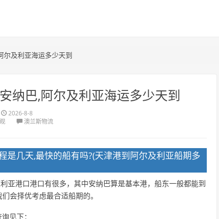
安纳巴,阿尔及利亚海运多少天到
eria 安纳巴,阿尔及利亚海运多少天到
2026-8-8
围观
澳兰斯物流
程是几天,最快的船有吗?(天津港到阿尔及利亚船期多
尔及利亚港口港口有很多，其中安纳巴算是基本港，船东一般都能到
我们会择优考虑最合适船期的。
查询见下：