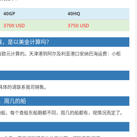
40GP
40HQ
3700 USD
3750 USD
多少钱，是以美金计算吗？
有欧元计算的。天津港到阿尔及利亚港口安纳巴海运费：小柜
具体的请联系我司销售。
吗，周几的船
的船，每个查船东船期都不同，周几的船都有，视情况而定了。