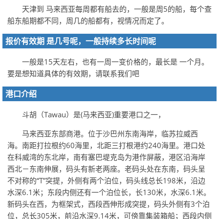
天津到 马来西亚每周都有船去的，一般是周5的船，每个查
船东船期都不同，周几的船都有，视情况而定了。
报价有效期 是几号呢，一般持续多长时间呢
一般是15天左右，也有一周一变价格的，最长是 一个月。
要是想知道具体的有效期，请联系我们吧
港口介绍
斗胡（Tawau）是(马来西亚)重要港口之一，
马来西亚东部商港。位于沙巴州东南海岸，临苏拉威西
海。南距打拉根约60海里，北距三打根港约240海里。港口处
在科威湾的东北岸，南有塞巴堤克岛为港作屏蔽，港区沿海岸
西北－东南伸展，码头有新老两座。老码头处在东南，码头呈
不对称的“T”突提，外侧有两个泊位，码头线总长198米，沿边
水深6.1米；东段内侧还有一个泊位长，长130米，水深6.1米。
新码头在西，为框架式，西段西伸形成突提，码头外侧有3个泊
位，总长305米，前沿水深9.14米，可傍靠集装箱船；西段内侧