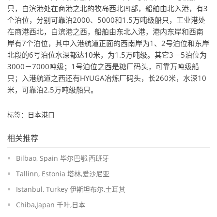
只，白滨港处在商港之北的牧岛西北凹部，船舶由北入港，有3
个泊位，分别可靠泊2000、5000和1.5万吨级船只，工业港处
在商港西北，白滨港之西，船舶由东北入港，港内东岸和西南
岸有7个泊位，其中入港航道正面的西南岸为1、2号泊位和东岸
北段的6号泊位水深都达10米，为1.5万吨级。其它3－5泊位为
3000－7000吨级；1号泊位之西是糖厂码头，可靠万吨级船
只；入港航道之西还有HYUGA冶炼厂码头，长260米，水深10
米，可靠泊2.5万吨级船只。
标签：日本港口
相关推荐
Bilbao, Spain 毕尔巴鄂,西班牙
Tallinn, Estonia 塔林,爱沙尼亚
Istanbul, Turkey 伊斯坦布尔,土耳其
Chiba,Japan 千叶,日本