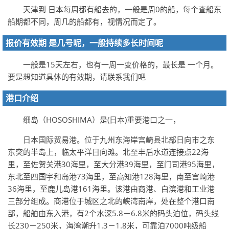
天津到 日本每周都有船去的，一般是周0的船，每个查船东
船期都不同，周几的船都有，视情况而定了。
报价有效期 是几号呢，一般持续多长时间呢
一般是15天左右，也有一周一变价格的，最长是 一个月。
要是想知道具体的有效期，请联系我们吧
港口介绍
细岛（HOSOSHIMA）是(日本)重要港口之一，
日本国际贸易港。位于九州东海岸宫崎县北部日向市之东
东突的半岛上，临太平洋日向滩。北至丰后水道连接点22海
里，至佐贺关港30海里，至大分港39海里，至门司港95海里，
东北至四国宇和岛港73海里，至高知港128海里，南至宫崎港
36海里，至鹿儿岛港161海里。该港由商港、白滨港和工业港
三部分组成。商港位于城区之北的峡湾南岸，处在整个港口南
部，船舶由东入港，有2个水深5.8－6.8米的码头泊位，码头线
长230－250米，海湾潮升1.3－1.8米，可靠泊7000吨级船